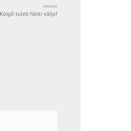
JÄRGMINE
Kõigil tuleb hästi välja!