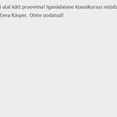
si alal kätt proovima! Iganädalane klaasikursus nüüds
 Eeva Käsper. Olete oodatud!